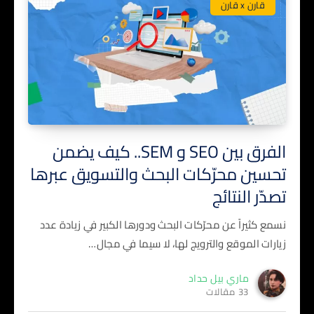
قارن x قارن
الفرق بين SEO و SEM.. كيف يضمن
تحسين محرّكات البحث والتسويق عبرها
تصدّر النتائج
نسمع كثيراً عن محرّكات البحث ودورها الكبير في زيادة عدد
زيارات الموقع والترويج لها، لا سيما في مجال…
ماري بيل حداد
33 مقالات