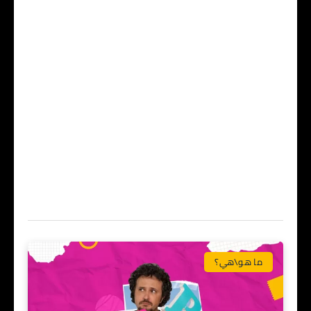
ما هو\هي؟