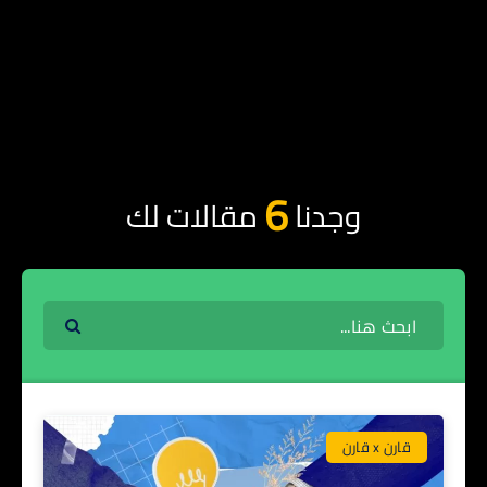
6
وجدنا
مقالات لك
قارن x قارن