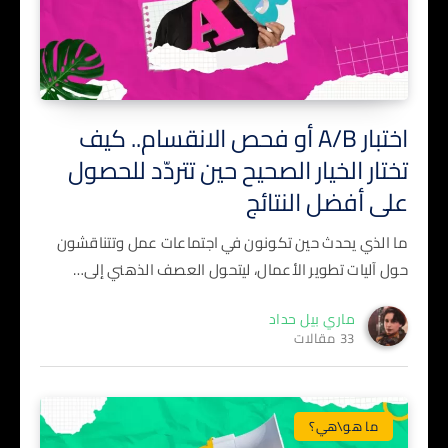
اختبار A/B أو فحص الانقسام.. كيف
تختار الخيار الصحيح حين تتردّد للحصول
على أفضل النتائج
ما الذي يحدث حين تكونون في اجتماعات عمل وتتناقشون
حول آليات تطوير الأعمال، ليتحول العصف الذهني إلى…
ماري بيل حداد
33 مقالات
ما هو\هي؟