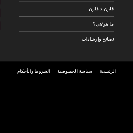
قارن x قارن
ما هو\هي؟
نصائح وإرشادات
الرئيسية
سياسة الخصوصية
الشروط والأحكام