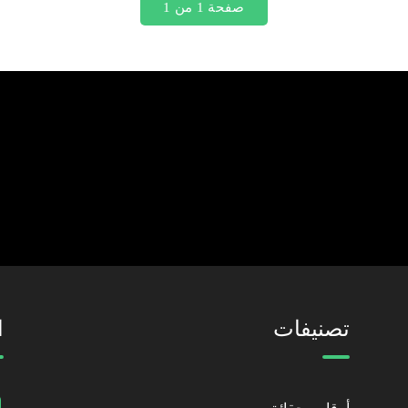
صفحة 1 من 1
اشترك GrowDose
احصل على آخر المنشورات في بريدك
تصنيفات
ا