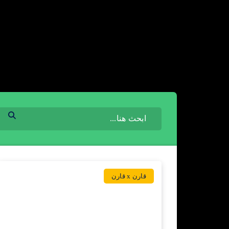
قارن x قارن