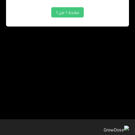
صفحة 1 من 1
اشترك GrowDose
احصل على آخر المنشورات في بريدك الإلكتروني.