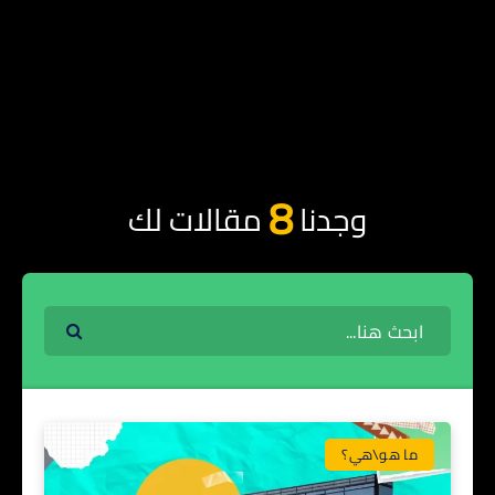
8
وجدنا
مقالات لك
ما هو\هي؟